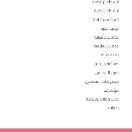
انشطة ترفيهية
انشطة رياضية
تنمية مستدامة
توعية دينية
خدمات تأهيلية
خدمات تعليمية
رعاية طبية
صحافة وإعلام
صور السندس
فيديوهات السندس
مؤتمرات
مشروعات تطبيقية
ندوات