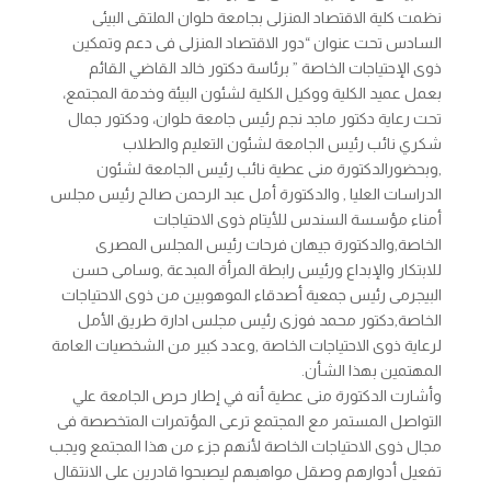
نظمت كلية الاقتصاد المنزلى بجامعة حلوان الملتقى البيئى
السادس تحت عنوان “دور الاقتصاد المنزلى فى دعم وتمكين
ذوى الإحتياجات الخاصة ” برئاسة دكتور خالد القاضي القائم
بعمل عميد الكلية ووكيل الكلية لشئون البيئة وخدمة المجتمع،
تحت رعاية دكتور ماجد نجم رئيس جامعة حلوان، ودكتور جمال
شكري نائب رئيس الجامعة لشئون التعليم والطلاب
,وبحضورالدكتورة منى عطية نائب رئيس الجامعة لشئون
الدراسات العليا , والدكتورة أمل عبد الرحمن صالح رئيس مجلس
أمناء مؤسسة السندس للأيتام ذوى الاحتياجات
الخاصة,والدكتورة جيهان فرحات رئيس المجلس المصرى
للابتكار والإبداع ورئيس رابطة المرأة المبدعة ,وسامى حسن
البيجرمى رئيس جمعية أصدقاء الموهوبين من ذوى الاحتياجات
الخاصة,دكتور محمد فوزى رئيس مجلس ادارة طريق الأمل
لرعاية ذوى الاحتياجات الخاصة ,وعدد كبير من الشخصيات العامة
المهتمين بهذا الشأن.
وأشارت الدكتورة منى عطية أنه في إطار حرص الجامعة علي
التواصل المستمر مع المجتمع ترعى المؤتمرات المتخصصة فى
مجال ذوى الاحتياجات الخاصة لأنهم جزء من هذا المجتمع ويجب
تفعيل أدوارهم وصقل مواهبهم ليصبحوا قادرين على الانتقال