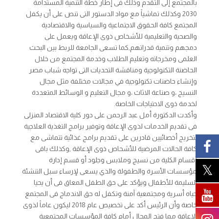
بالمجتمع إلى التقدم وذلك فى إطار خطة التنمية المستدامة
2030 وكذلك تماشياً مع مواد الدستور التى تنص على أن يكفل
المجتمع كافة الحقوق الاجتماعية والسياسية والاقتصادية
والصحية والتعليمية للأشخاص ذوى الإعاقة ويعمل على
دمجهم وتنمية قدراتهم,كما تسعى الجامعة للربط بين البحث
العلمى ومخرجاته وتعليم الطلاب وخدمة المجتمع من خلال
الحاضنة التكنولوجية ومناقشة التحديات التى تواجه شباب مصر
وإنشاء حاضنات تكنولوجية في مجالات مختلفة مثل مجال
النسيج ،و صناعة الاثاث ،و مجال التعليم و الوسائط المتعددة
لخدمة ذوى الاحتياجات الخاصة.
وأكدت الدكتورة أمل عبد الرحمن على دور كلية الاقتصاد المنزلى
فى تقديم الخدمات لذوى الإعاقة وتوفير برامج التغذية العلاجية
لتخريج أخصائيين قادرين على تقديم برامج غذائية تتماشى مع
كافة الحالات المرضية للأشحاص ذوى الإعاقة ,وكذلك باقى
أقسام الكلية من نسيج وملابس وجلود أو قسم إدارة
مؤسسات الأسرة والطفولة والذي يسعى لإرساء سبل التنشئة
السليمة للأطفال ويؤكد على حق الطفل المعاق فى أن يحيا
حياه أسرية ومجتمعية آمنة وتكفل له حق الاندماج فى المجتمع
خاصة وأن الرئيس أكد على تخصيص عام 2018 ليكون عاماً لذوى
الاعاقة مما فتح المجال أمام كافة المؤسسات المجتمعية