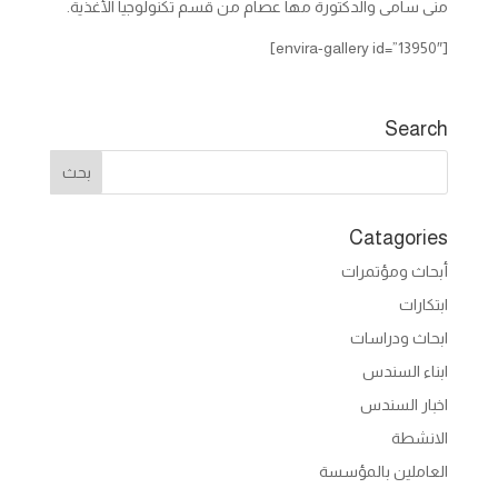
منى سامى والدكتورة مها عصام من قسم تكنولوجيا الأغذية.
[envira-gallery id=”13950″]
Search
Catagories
أبحاث ومؤتمرات
ابتكارات
ابحاث ودراسات
ابناء السندس
اخبار السندس
الانشطة
العاملين بالمؤسسة