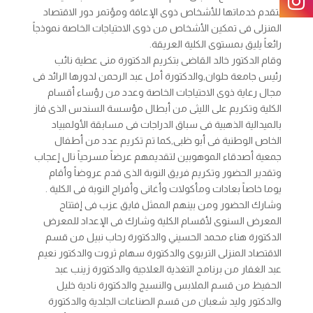
لتقدم خدماتها للأشخاص ذوى الإعاقة ومؤتمر دور الاقتصاد
المنزلى فى تمكين الأشخاص من ذوى الاحتياجات الخاصة نموذجاً
رائعاً يليق بمستوى الكلية العريقة.
وقام الدكتور خالد القاضى بتكريم الدكتورة منى عطية نائب
رئيس جامعة حلوان,والدكتورة أمل عبد الرحمن لدورها الرائد فى
مجال رعاية ذوى الاحتياجات الخاصة وعدد من رؤساء أقسام
الكلية وتكريم على الليثى من أبطال مؤسسة السندس الذى فاز
بالميدالية الذهبية فى سباق الدراجات فى مسابقة الأولمبياد
الخاص الوطنية فى أبو ظبى,كما تم تكريم عدد من أطفال
جمعية أصدقاء الموهوبين لتقديمهم عرضاً مسرحياً نال إعجاب
وتقدير الحضور وتكريم فريق النوبة الذى قدم عروضاً وأقام
يوما خاصاً بعادات ومأكولات وأغانى وأفراح النوبة فى الكلية .
وشارك الحضور ومن بينهم الممثل فايق عزب فى إفتتاح
المعرض السنوى لأقسام الكلية وشارك فى الإعداد للمعرض
الدكتورة هناء محمد الحسيني والدكتورة رحاب نبيل من قسم
الاقتصاد المنزلى التربوى والدكتورة سهام ثروت والدكتور نعيم
عبد الغفار من برنامج التغذية العلاجية والدكتورة زينب عبد
الحفيظ من قسم الملابس والنسيج والدكتورة نادية خليل
والدكتور وليد شعبان من قسم الصناعات الجلدية والدكتورة