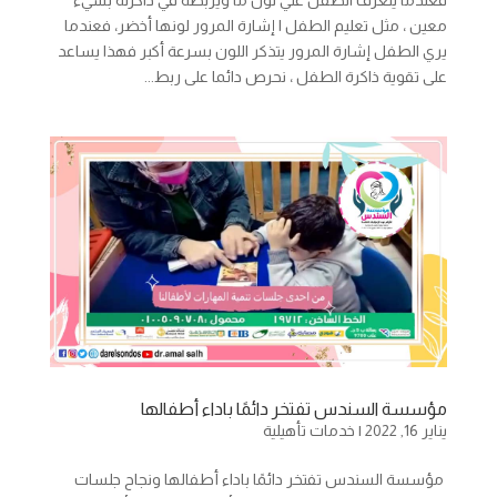
فعندما يتعرف الطفل علي لون ما ويربطه في ذاكرته بشيء
معين ، مثل تعليم الطفل ا إشارة المرور لونها أخضر، فعندما
يري الطفل إشارة المرور يتذكر اللون بسرعة أكبر فهذا يساعد
على تقوية ذاكرة الطفل ، نحرص دائما على ربط...
مؤسسة السندس تفتخر دائمًا باداء أطفالها
يناير 16, 2022
|
خدمات تأهيلية
مؤسسة السندس تفتخر دائمًا باداء أطفالها ونجاح جلسات