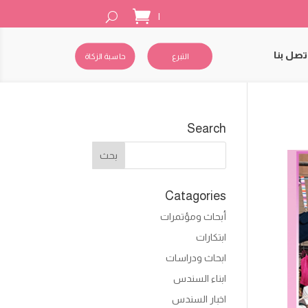
|
تصل بنا
التبرع
حاسبة الزكاة
Search
Catagories
أبحاث ومؤتمرات
ابتكارات
ابحاث ودراسات
ابناء السندس
اخبار السندس