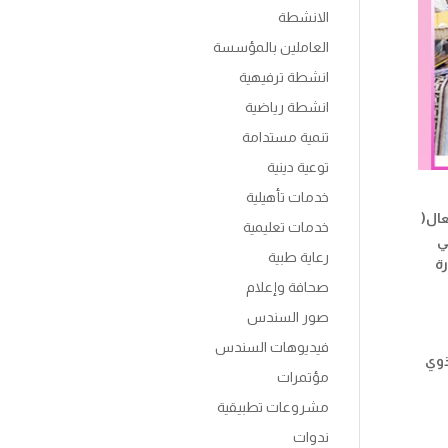
الانشطة
العاملين بالمؤسسة
انشطة ترفيهية
انشطة رياضية
تنمية مستدامة
توعية دينية
خدمات تأهيلية
العال(
خدمات تعليمية
ي
رعاية طبية
رة
صحافة وإعلام
صور السندس
فيديوهات السندس
ذوي
مؤتمرات
مشروعات تطبيقية
ندوات