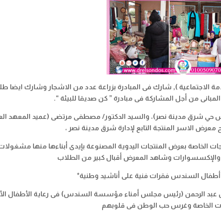
ة الاجتماعية ), شارك فى المبادرة بزراعة عدد من الاشجار وشارك ايضا طل
مبانى من أجل المشاركة فى مبادرة ” كن صديقا للبيئة “.
ئيس حي شرق مدينة نصر)، والسيد الدكتور/ مصطفى مرتضى (عميد المعهد الع
ح معرض الاسر المنتجة التابع لإدارة شرق مدينة نصر ،
 الخاصة بعرض المنتجات اليدوية المصنوعة بإيدى أبناءها منها مشغولات
 والإكسسوارات وشاهد المعرض أقبال كبير من الطلاب
 أطفال السندس فقرات فنية على أناشيد وطنية*
 عبد الرحمن (رئيس مجلس أمناء مؤسسة السندس) فى رعاية الأطفال الأي
جات الخاصة وغرس حب الوطن فى قلوبهم