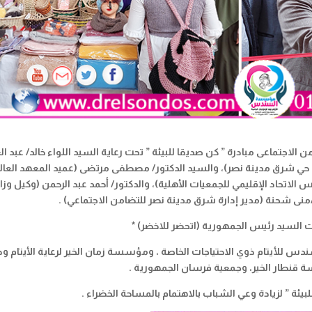
ء الموافق 16/11/2022 وزارة التضامن الاجتماعى مبادرة ” كن صديقا للبيئة ” تحت رعاية السيد اللواء خالد/ عبد 
س حي شرق مدينة نصر)، والسيد الدكتور/ مصطفى مرتضى (عميد المعهد العال
يس الاتحاد الإقليمي للجمعيات الأهلية)، والدكتور/ أحمد عبد الرحمن (وكيل وزا
/منى شحنة (مدير إدارة شرق مدينة نصر للتضامن الاجتماعي) .
ت السيد رئيس الجمهورية (اتحضر للاخضر) *
أيتام ذوي الاحتياجات الخاصة ، ومؤسسة زمان الخير لرعاية الأيتام و
قنطار الخير، وجمعية فرسان الجمهورية .
يئة ” لزيادة وعي الشباب بالاهتمام بالمساحة الخضراء .