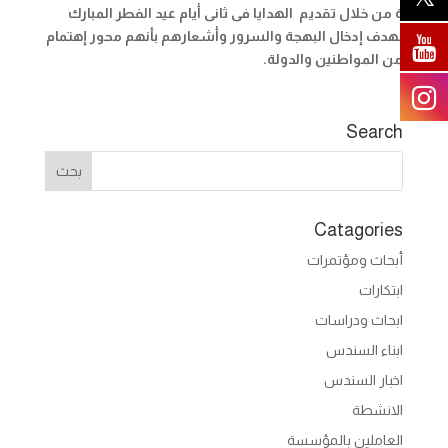
ة
من خلال تقديم الهدايا فى ثانى أيام عيد الفطر المبارك
بهدف إدخال البهجة والسرور وأشعارهم بأنهم محور إهتمام
من المواطنين والدولة
.
Search
Catagories
أبحاث ومؤتمرات
ابتكارات
ابحاث ودراسات
ابناء السندس
اخبار السندس
الانشطة
العاملين بالمؤسسة