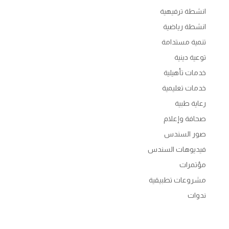
انشطة ترفيهية
انشطة رياضية
تنمية مستدامة
توعية دينية
خدمات تأهيلية
خدمات تعليمية
رعاية طبية
صحافة وإعلام
صور السندس
فيديوهات السندس
مؤتمرات
مشروعات تطبيقية
ندوات