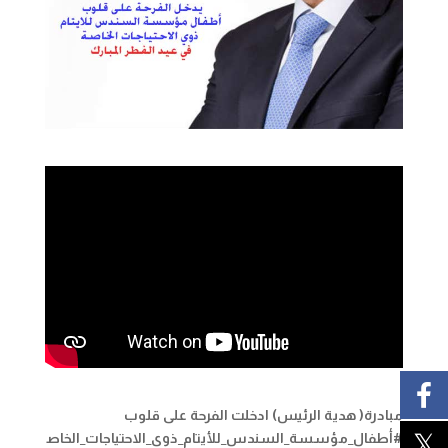
مبادرة( هدية الرئيس) ادخلت الفرحة على قلوب
#أطفال_مؤسسة_السندس_للأيتام_ذوى_الاحتياجات_الخاص