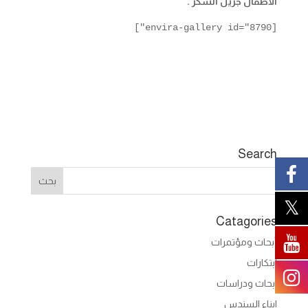
الأطفال جزيل الشكر .
[envira-gallery id="8790"]
Search
Catagories
أبحاث ومؤتمرات
ابتكارات
ابحاث ودراسات
ابناء السندس