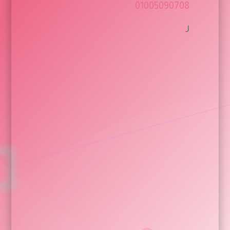
01005090708
ر