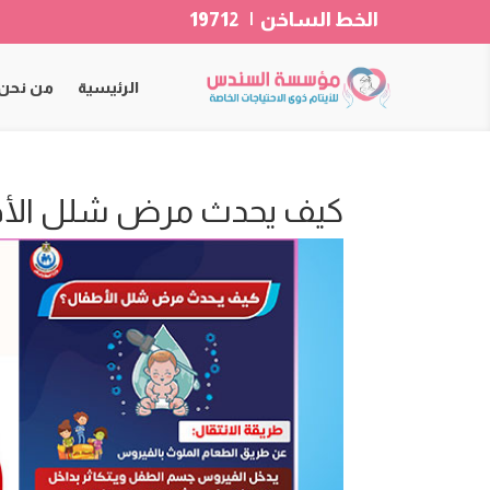
الخط الساخن | 19712
الرئيسية
من نحن
كيف يحدث مرض شلل الأط