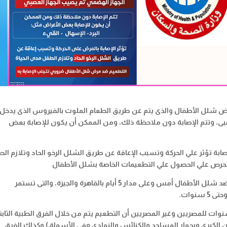
 شلل الأطفال والذى يتم عن طريق الطعام الملوث بالفيروس الذى يدخل 
صبى، وتتم الإصابة دون ملاحظة ذلك، ومن الممكن أن يكون للإصابة بعض
ابة تؤثر علي الحركة وتسبب الإعاقة عن طريق الشلل الرخو الحاد وتلازم ال
 بالحرص علي الحصول علي التطعيمات الخاصة بشلل الأطفال
وكانت أطلقت وزارة الصحة والسكان، حملة للتطعيم ضد شلل الأطفال أمس وعلى مدار 5 أيام بالقاهرة والجيزة، والتى تستمر
نوات.
ت وزارة الصحة، إن التطعيم من سن يوم إلى 5 سنوات للمصريين وغير المصريين أن التطعيم يتم من خلال الفرق الطبية الثاب
ين الكبرى وبجوار المساجد والكنائس والنوادى وفى الأسواق) وكذلك الفرق