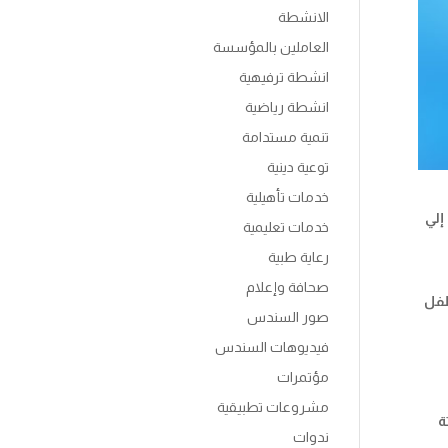
الانشطة
العاملين بالمؤسسة
انشطة ترفيهية
انشطة رياضية
تنمية مستدامة
توعية دينية
خدمات تأهيلية
إلي
خدمات تعليمية
رعاية طبية
صحافة وإعلام
طفل
صور السندس
فيديوهات السندس
مؤتمرات
مشروعات تطبيقية
تة
ندوات