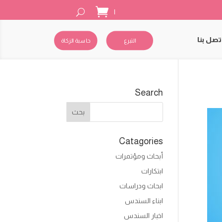
|
تصل بنا
التبرع
حاسبة الزكاة
Search
Catagories
أبحاث ومؤتمرات
ابتكارات
ابحاث ودراسات
ابناء السندس
اخبار السندس