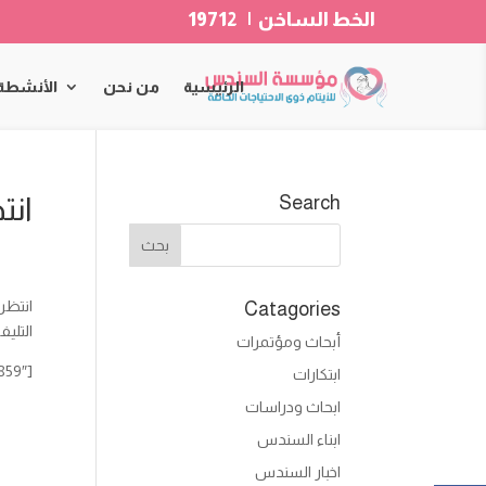
الخط الساخن | 19712
الرئيسية
من نحن
الأنشطة
انت
Search
انتظر
Catagories
التليف
أبحاث ومؤتمرات
[envira-gallery id=”14859″]
ابتكارات
ابحاث ودراسات
ابناء السندس
اخبار السندس