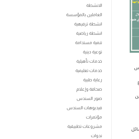
الانشطة
العاملين بالمؤسسة
انشطة ترفيهية
انشطة رياضية
تنمية مستدامة
توعية دينية
خدمات تأهيلية
لس
خدمات تعليمية
رعاية طبية
صحافة وإعلام
الباحثين
صور السندس
فيديوهات السندس
مؤتمرات
مشروعات تطبيقية
ائل
ندوات