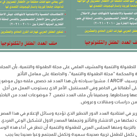
للطفولة والتنمية والمشرف العلمي على مجلة الطفولة والتنمية، بأن المج
علمية المتخصصة والمحكمة “مجلة الطفولة والتنمية”، والحاصلة على معامل التأثير
(أرسيف
ARCIF
). مشيرا سيادته بأن هذا العدد قد خصص ملفه حول موضوع
يا على أطفالنا في الحاضر وفي المستقبل، الأمر الذي يستوجب العمل من أجل
تهيئة أطفالنا للتمكن من هذه الثورة التكنولوجية بفرصها ومخاطرها. ومضيفا بأن ملف العدد تضمن 7 موضوعات لعدد من 
جلة من دراسات ومقالات وعروض.
ير في افتتاحية العدد الدور الخطير الذي تؤديه وسائل الإعلام في هذا العصر
 تمكنها من الانتشار والتأثير وتجعلها المصدر الاول لتشكيل الوعي الفردي
لتربية ومنها المجلس العربي للطفولة والتنمية أن تنظر في أداء هذه الوس
تكفل للطفل تربية صحيحة سعيدة وتكفل للمجتمع وعيا صحيحا بما يجب