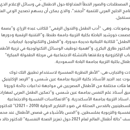
المصطلحات والصور الخطأ المتداولة حول الاطفال في وسائل الإعلام الذي
امج الخليج العربي للتنمية “أجفند”، والذي يمكن أن يسهم تصحيح الوعي العا
مستقبل.
وضوعات، وهى: “أدب الطفل والتحول الرقمي” للكاتب عبده الزراع، و”بصمة
صمت خورشيد الباحثة بكلية التربية جامعة طنطا، و”التقنية الرقمية ودورها 
طفل” للكاتبة اللبنانية خديجة حيدورة، و”الطفل والتكنولوجيا: ايجابيات
تور طارق البكري، و”اهمية توظيف الوسائل التكنولوجية في تربية الأطف
ألعاب الإلكترونية وعلاقتها بالتنشئة الاجتماعية في مرحلة الطفولة المبكرة”
ل بكلية التربية بجامعة الباحة السعودية.
ت والتجارب هى: “الأطر النظرية المفسرة لاستخدام تطبيق التك توك
عبد الجيد الأستاذ بكلية التربية بجامعة عين شمس، و “الرصد الإكلينيكي
نها فئات مختلفة من الأطفال المصريين في مواجهة تداعيات جائحة كورونا
شفيق أستاذ علم النفس بجامعة عين شمس، و”تمكين الطفل العربي لمهارا
استاذ التربية بجامعة الأسكندرية، و”الانعكاسات النفسية والاجتماعية
لانتهاكات جيش الاحتلال الإسرائيلي بحق الأطفال الفلسطينيين بالقدس المحتلة في ضوء التقارير الدولية (2010 
لنفسية والتربوية بفلسطين، و”الحس بالأشياء في قصص الأطفال عند محم
فهمي” للناقد الدكتور رضا عطية. وعرض لتقرير اليونيسف “حالة أطفال العالم لعام 2021 حول تعزيز الصحة النفسية” للدك