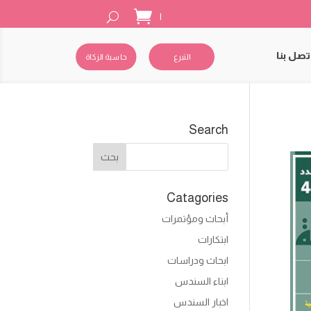
|
تصل بنا
التبرع
حاسبة الزكاة
Search
Catagories
أبحاث ومؤتمرات
ابتكارات
ابحاث ودراسات
ابناء السندس
اخبار السندس