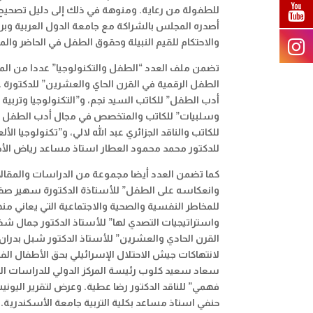
للطفولة من رعاية. ومنوهة في ذلك إلى دليل تصحيح 
أصدره المجلس بالشراكة مع جامعة الدول العربية وبرن
والاحتكام للقيم النبيلة وحقوق الطفل في الحاضر وال
تضمن ملف العدد “الطفل والتكنولوجيا” عددا من الم
الطفل الرقمية في القرن الحاي والعشرين” للدكتورة ع
أدب الطفل” للكاتب السيد نجم، و”التكنولوجيا وتربية ال
وسلبيات” للكاتب والمتخصص في مجال أدب الطفل الدك
للكاتب والناقد الجزائري عبد الله لالي، و”تكنولوجيا ال
للدكتور محمد محمود العطار استاذ مساعد رياض الأطفا
كما تضمن العدد أيضا مجموعة من الدراسات والمقالا
وانعكاسه على الطفل” للأستاذة الدكتورة سهير صفوت 
للمخاطر النفسية والصحية والاجتماعية التي يعاني م
واستراتيجيات التصدي لها” للأستاذ الدكتور جمال 
القرن الحادي والعشرين” للأستاذ الدكتور شبل بدران 
سعاد سعيد كلوب رئيسة المركز الدولي للدراسات ا
حنفي استاذ مساعد بكلية التربية جامعة الأسكندرية.