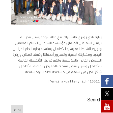
زيارة نادي روتري بالاشتراك مع طلاب ومدرسين مدرسة
نرمين اسماعيل لأطفال مؤسسة السندس للايتام المعاقين
وتوزيع الشنط المدرسية للأطفال بمناسبة بداية العام الدراسى
الجديد ومشاركة البهجة والسرور أطفالنا وتفقد المكان وزيارة
المعرض الخاص بالمؤسسة والتعرف علي الأنشطة الخاصة
بالأطفال وشراء بعض منتجات المعرض الخاصة بالأطفال ،
شكرًا لكل من ساهم فى مساعدة أطفالنا ومساندته
[envira-gallery id="16511"]
Search