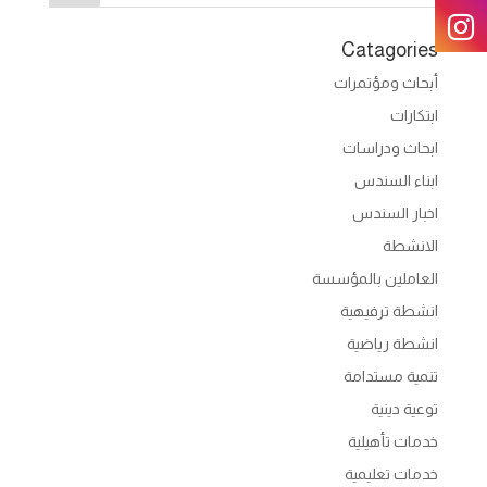
Catagories
أبحاث ومؤتمرات
ابتكارات
ابحاث ودراسات
ابناء السندس
اخبار السندس
الانشطة
العاملين بالمؤسسة
انشطة ترفيهية
انشطة رياضية
تنمية مستدامة
توعية دينية
خدمات تأهيلية
خدمات تعليمية