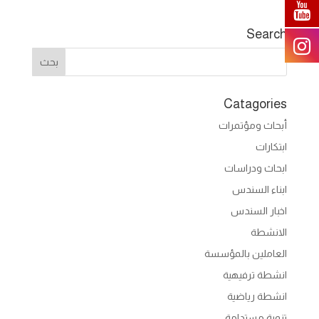
Search
Catagories
أبحاث ومؤتمرات
ابتكارات
ابحاث ودراسات
ابناء السندس
اخبار السندس
الانشطة
العاملين بالمؤسسة
انشطة ترفيهية
انشطة رياضية
تنمية مستدامة