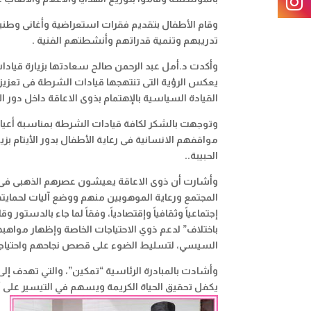
وقام الأطفال بتقديم فقرات استعراضية وأغانى وطني
تدريبهم وتنمية قدراتهم وأنشطتهم الفنية
.
وأكدت د.أمل عبد الرحمن صالح سعادتها بزيارة قيادا
يعكس الرؤية التى تنتهجها قيادات الشرطة فى تعزيز الو
القيادة السياسية بالإهتمام بذوى الاعاقة داخل دور ا
مواقفهم الانسانية فى رعاية الأطفال بدور الأيتام بزي
الحبيبة
..
وأشارت أن ذوى الاعاقة يعيشون عصرهم الذهبى فى
المجتمع ورعاية الموهوبين منهم ووضع آليات لحمايته
إجتماعياً وثقافياً وإقتصادياً، وفقاً لما جاء بالدست
باختلاف” لدعم ذوي الاحتياجات الخاصة وإظهار مواه
السيسي، لتسليط الضوء على قصص نجاحهم واحتياج
وأشادت بالمبادرة الرئاسية “تمكين”، والتي تهدف إلى 
يكفل تحقيق الحياة الكريمة ويسهم في التيسير على 