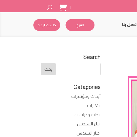
|
تصل بنا
التبرع
حاسبة الزكاة
Search
Catagories
أبحاث ومؤتمرات
ابتكارات
ابحاث ودراسات
ابناء السندس
اخبار السندس