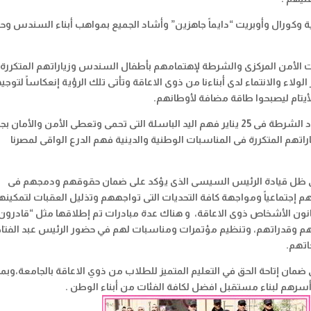
ة وكورال وأوبريت “دايماً جاهزين” وأشاد الجميع بمواهب أبناء السندس 
ت الأمن المركزى والشرطة لإهتمامهم بأطفال السندس وزياراتهم المتكررة 
لاء والانتماء لدى أبناءنا من ذوى الاعاقة وتأتى تلك الرؤية إنعكاساً لتوج
لأيتام ليصبحوا طاقة مضافة لأوطانهم
.
وتوجهت بالشكر لكافة قيادات الشرطة بمناسبة أعياد الشرطة فى 25 يناير فهم اليد الباسلة التى تحمى وتعطى الأمن والأمان
اراتهم المتكررة فى المناسبات الوطنية والدينية فهم الدرع الواقى لمصرنا
 ظل قيادة الرئيس السيسى الذى يؤكد على ضمان حقوقهم ودمجهم فى
م إجتماعياً ومواجهة كافة التحديات التى تواجههم وتذليل العقبات لتمكينه
ور وقانون الأشخاص ذوى الاعاقة، و هناك عدة مبادرات تم إطلاقها مثل “قادرون
بهم وقدراتهم، وتنظيم مؤتمرات ومناسبات لهم في حضور الرئيس عبد الفتا
اتهم
.
ضمان إتاحة الحق في التعليم المتميز للطلاب من ذوي الاعاقة بالجامعة،وبما
أسرهم لبناء مستقبل افضل لكافة الفئات من أبناء الوطن
.