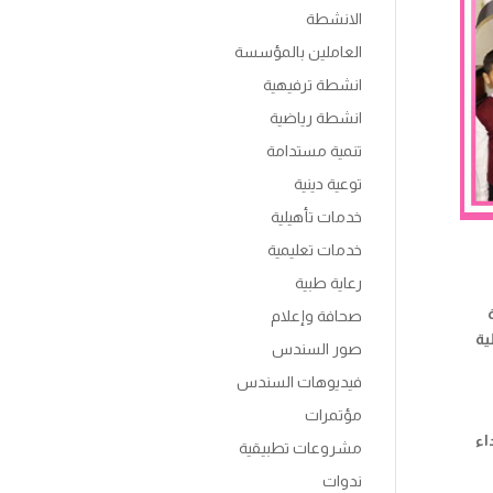
الانشطة
العاملين بالمؤسسة
انشطة ترفيهية
انشطة رياضية
تنمية مستدامة
توعية دينية
خدمات تأهيلية
خدمات تعليمية
رعاية طبية
صحافة وإعلام
ية
صور السندس
فيديوهات السندس
مؤتمرات
اء
مشروعات تطبيقية
ندوات