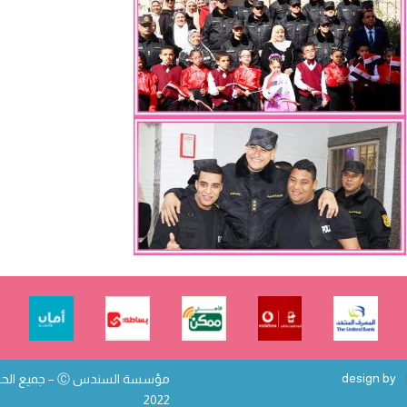
design by
مؤسسة السندس
Ⓒ – جميع ا
2022