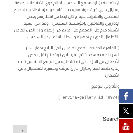
الإجتماعية بزياره مجمع السندس للايتام ذوي الأحتياجات الخاصة
ومازال جاري فرشه وتجهيزه حيث قام بجوله إستطلاعيه لمجمع
السندس والاشراف عليه وكان ايضاَ فى انتظارهم بعض
الإداريين والعاملين بامؤسسة السندس , وقد اثني السيد
الأستاذ فرج علي المجمع علي ما تم من إنجازه و زار الجزء الخاص
بالأطفال الذي تم تجهيزه وسط أبنائنا من دار السندس
( بالقاهرة الجديدة التجمع الخامس الحى الرابع بجوار سنتر
السرايا خلف مسجد خاتم المرسلين ) وقد تم نقل بعض
الأطفال في الجزء الذي تم تشطيبه
في مجمع السندس تحت
رعايه خاصه لهم ومازال جاري فرشه وتجهيزه لاستقبال باقى
الأطفال .
والله ولي التوفيق.
[envira-gallery id="8974"]
Search