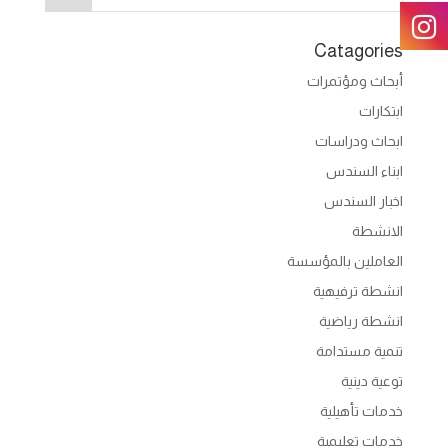
Catagories
أبحاث ومؤتمرات
ابتكارات
ابحاث ودراسات
ابناء السندس
اخبار السندس
الانشطة
العاملين بالمؤسسة
انشطة ترفيهية
انشطة رياضية
تنمية مستدامة
توعية دينية
خدمات تأهيلية
خدمات تعليمية