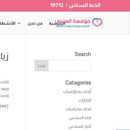
الخط الساخن | 19712
الرئيسية
من نحن
الأنشطة
زيا
Search
قامت 
Catagories
وبعد 
أبحاث ومؤتمرات
وسط ج
ابتكارات
[envira-gallery id="8699"]
ابحاث ودراسات
ابناء السندس
اخبار السندس