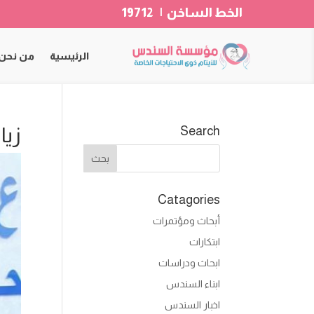
الخط الساخن | 19712
الرئيسية
من نحن
زيا
Search
Catagories
أبحاث ومؤتمرات
ابتكارات
ابحاث ودراسات
ابناء السندس
اخبار السندس