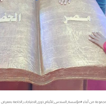
مجموعة من أبناء #مؤسسة_السندس_للأيتام_ذوى_الاحتياجات_الخاصة بمعرض ال