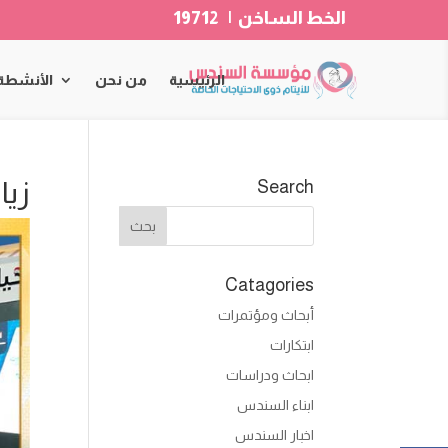
الخط الساخن | 19712
الرئيسية
من نحن
الأنشطة
زيا
Search
Catagories
أبحاث ومؤتمرات
ابتكارات
ابحاث ودراسات
ابناء السندس
اخبار السندس