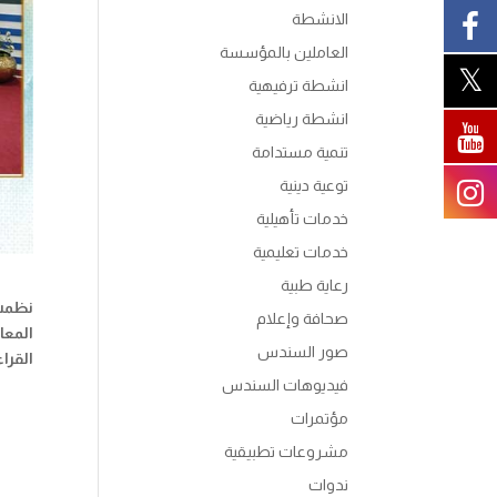
الانشطة
العاملين بالمؤسسة
انشطة ترفيهية
انشطة رياضية
تنمية مستدامة
توعية دينية
خدمات تأهيلية
خدمات تعليمية
رعاية طبية
نظمت 
صحافة وإعلام
المعا
صور السندس
القرا
فيديوهات السندس
مؤتمرات
مشروعات تطبيقية
ندوات