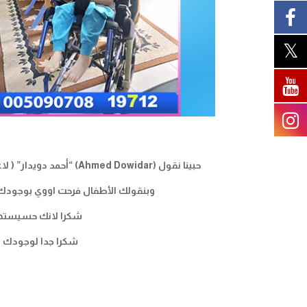
حبينا نقول (
Ahmed Dowidar
) “أحمد دويدار” ( ل
وبنقولك الأطفال فرحت اووي بوجودك
شكرا لانك حسيستهم
شكرا جدا لوجودك و