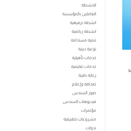
الانشطة
العاملين بالمؤسسة
انشطة ترفيهية
انشطة رياضية
تنمية مستدامة
توعية دينية
خدمات تأهيلية
خدمات تعليمية
ا
رعاية طبية
صحافة وإعلام
صور السندس
فيديوهات السندس
مؤتمرات
مشروعات تطبيقية
ندوات