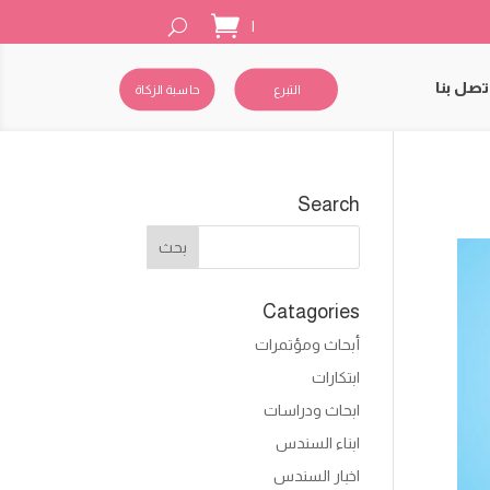
|
تصل بنا
التبرع
حاسبة الزكاة
Search
Catagories
أبحاث ومؤتمرات
ابتكارات
ابحاث ودراسات
ابناء السندس
اخبار السندس