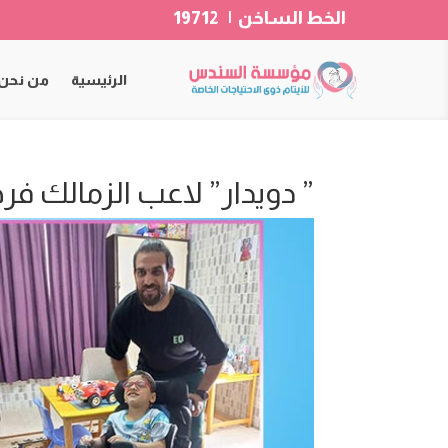
الخط الساخن | 19712
الرئيسية
من نحن
” دويدار” لاعب الزمالك 