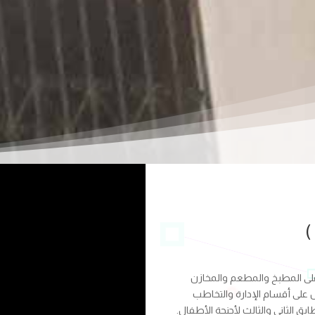
)
توي البدروم على المطبخ والمطعم والمخازن
 على أقسام الإدارة والتخاطب
ق الثاني والثالث لأجنحة الأطفال.