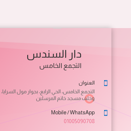
دار السندس
التجمع الخامس
العنوان

التجمع الخامس، الحي الرابع، بجوار مول السرايا،
وخلف مسجد خاتم المرسلين
Mobile / WhatsApp

01005090708