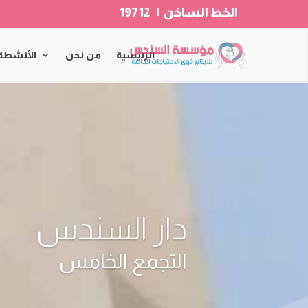
الخط الساخن | 19712
الرئيسية
من نحن
الأنشطة
دار السندس
التجمع الخامس