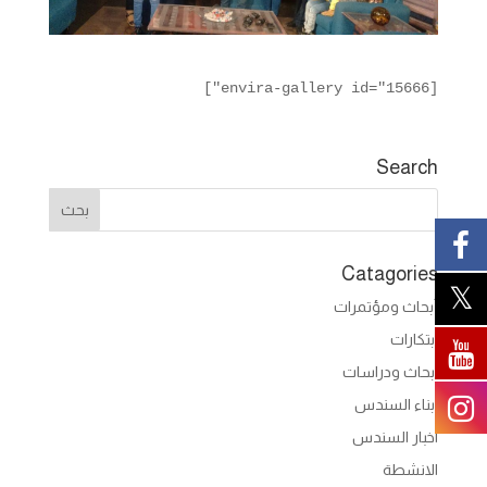
[envira-gallery id="15666"]
Search
Catagories
أبحاث ومؤتمرات
ابتكارات
ابحاث ودراسات
ابناء السندس
اخبار السندس
الانشطة