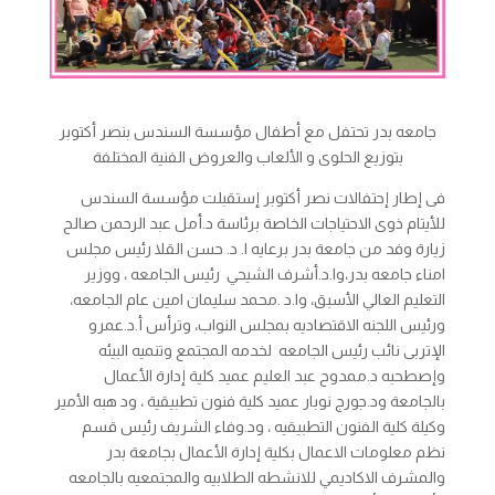
جامعه بدر تحتفل مع أطفال مؤسسة السندس بنصر أكتوبر
بتوزيع الحلوى و الألعاب والعروض الفنية المختلفة
فى إطار إحتفالات نصر أكتوبر إستقبلت مؤسسة السندس
للأيتام ذوى الاحتياجات الخاصة برئاسة د.أمل عبد الرحمن صالح
زيارة وفد من جامعة بدر برعايه ا. د. حسن القلا رئيس مجلس
امناء جامعه بدر،وا.د.أشرف الشيحي رئيس الجامعه ، ووزير
التعليم العالي الأسبق، وا.د .محمد سليمان امين عام الجامعه،
ورئيس اللجنه الاقتصاديه بمجلس النواب، وترأس أ.د.عمرو
الإتربى نائب رئيس الجامعه لخدمه المجتمع وتنميه البيئه
وإصطحبه د.ممدوح عبد العليم عميد كلية إدارة الأعمال
بالجامعة ود.جورج نوبار عميد كلية فنون تطبيقية ، ود هبه الأمير
وكيلة كلية الفنون التطبيقيه ، ود.وفاء الشريف رئيس قسم
نظم معلومات الاعمال بكلية إدارة الأعمال بجامعة بدر
والمشرف الاكاديمي للانشطه الطلابيه والمجتمعيه بالجامعه