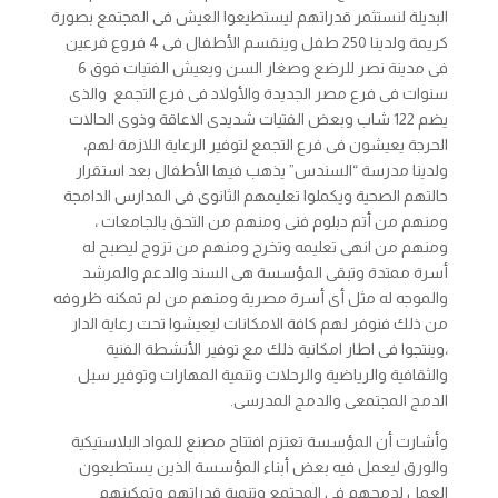
البديلة لنستثمر قدراتهم ليستطيعوا العيش فى المجتمع بصورة
كريمة ولدينا 250 طفل وينقسم الأطفال فى 4 فروع فرعين
فى مدينة نصر للرضع وصغار السن ويعيش الفتيات فوق 6
سنوات فى فرع مصر الجديدة والأولاد فى فرع التجمع والذى
يضم 122 شاب وبعض الفتيات شديدى الاعاقة وذوى الحالات
الحرجة يعيشون فى فرع التجمع لتوفير الرعاية اللازمة لهم،
ولدينا مدرسة “السندس” يذهب فيها الأطفال بعد استقرار
حالتهم الصحية ويكملوا تعليمهم الثانوى فى المدارس الدامجة
ومنهم من أتم دبلوم فنى ومنهم من التحق بالجامعات ،
ومنهم من انهى تعليمه وتخرج ومنهم من تزوج ليصبح له
أسرة ممتدة وتبقى المؤسسة هى السند والدعم والمرشد
والموجه له مثل أى أسرة مصرية ومنهم من لم تمكنه ظروفه
من ذلك فنوفر لهم كافة الامكانات ليعيشوا تحت رعاية الدار
،وينتجوا فى اطار امكانية ذلك مع توفير الأنشطة الفنية
والثقافية والرياضية والرحلات وتنمية المهارات وتوفير سبل
الدمج المجتمعى والدمج المدرسى.
وأشارت أن المؤسسة تعتزم افتتاح مصنع للمواد البلاستيكية
والورق ليعمل فيه بعض أبناء المؤسسة الذين يستطيعون
العمل لدمجهم فى المجتمع وتنمية قدراتهم وتمكينهم