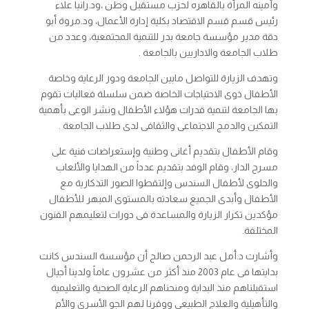
وأمينه المرأة بالقاهره لحزب مستقبل وطن ،ود.رانيا علاء
رئيس قسم قسم الاقتصاد بكلية إدارة الأعمال، ود.مروة أبو
دقة مدير مؤسسة جامعة بدر للتنمية المجتمعية، وعدد من
طلاب الجامعة والاداريين بالجامعة .
وتهدف الزيارة للتواصل مابين الجامعة ودور الرعاية وخاصة
الأطفال ذوى الاحتياجات الخاصة ضمن سلسلة فعاليات تقوم
بها الجامعة لتنمية قدرات هؤلاء الأطفال ونشر الوعى بأهمية
التمكين والدمج الاجتماعى والثقافى لدى طلاب الجامعة .
وقام الأطفال بتقديم أغانى وطنية وإستعراضات فنية على
مسرح الدار، وقام الوفد بتقديم عدداً من الهدايا والألعاب
والحلوى لأطفال السندس وإلتقطوا الصور التذكارية مع
الأطفال وأبدى الجميع سعادته بالمستوى المبهر للأطفال
مؤكدين تكرار الزيارة والمساعدة فى دورات لتعليمهم الفنون
المختلفة.
وأشارت د.أمل عبد الرحمن صالح أن مؤسسة السندس كانت
بدايتها فى عام 2003 منذ أكثر من عشرون عاماً ولدينا أجيال
استقبلناهم منذ البداية ومنحناهم الرعاية الصحية والتعليمية
والتأهيلية والعلاج الطبيعى ووفرنا لهم الجو الأسرى والأم