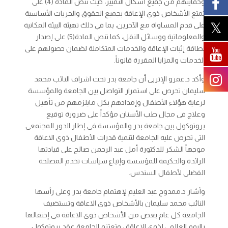
وحمايتهم من جميع أشكال التمييز، حيث تنص المادة (4) على
تمتع الأشخاص ذوي الإعاقة بجميع الحقوق والحريات الأساسية
على قدم المساواة مع الآخرين، بما في ذلك تهيئة البيئة المكانية
والمعلوماتية ووسائل النقل، كما تنص المادة(5) على إصدار
بطاقة إثبات الإعاقة والخدمات المتكاملة لضمان حصولهم على
الخدمات والمزايا المقررة قانوناً.
وأكد د.عمرو الإتربى أن جامعة بدر تحت اشراف النائب محمد
سليمان تحرص على استمرار التواصل بين الجامعة والمؤسسة
لرعاية هؤلاء الأطفال وإمدادهم بكل مايلزمهم من تأهيل
وعلاج فى مجال طب الأسنان مؤكداً على ضرورة توقيع
بروتوكول بين جامعة بدر والمؤسسة فى إطار الدور المجتمعى
التى تحرص عليه الجامعة لتنمية قدرات الأطفال ذوى الاعاقة
موجهاً الشكر للدكتورة أمل عبد الرحمن صالح على قيادتها
الرائدة والحكيمة للمؤسسة وإتباع سياسات تخدم المصلحة
الفضلى لأطفال السندس.
وأشار د.ممدوح عبد العليم لإهتمام جامعة بدر وعلى رأسها
النائب محمد سليمان بالأشخاص ذوى الاعاقة وتستضيف
الجامعة كل عام بعض من الأشخاض ذوى الاعاقة فى إحتفالها
باليوم العالمى لذوى الاعاقة ، وتعتزم الجامعة عقد بروتوكول