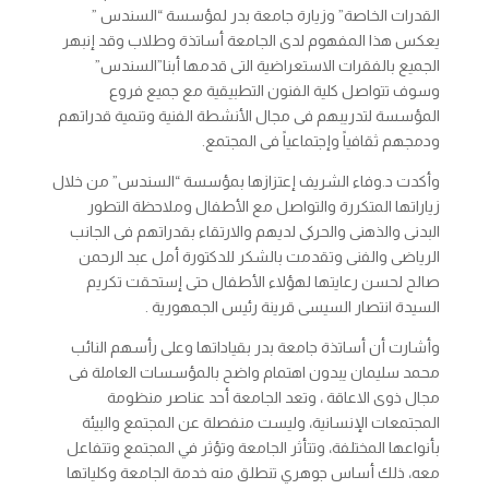
القدرات الخاصة” وزيارة جامعة بدر لمؤسسة “السندس ”
يعكس هذا المفهوم لدى الجامعة أساتذة وطلاب وقد إنبهر
الجميع بالفقرات الاستعراضية التى قدمها أبنا”السندس”
وسوف تتواصل كلية الفنون التطبيقية مع جميع فروع
المؤسسة لتدريبهم فى مجال الأنشطة الفنية وتنمية قدراتهم
ودمجهم ثقافياً وإجتماعياً فى المجتمع.
وأكدت د.وفاء الشريف إعتزازها بمؤسسة “السندس” من خلال
زياراتها المتكررة والتواصل مع الأطفال وملاحظة التطور
البدنى والذهنى والحركى لديهم والارتقاء بقدراتهم فى الجانب
الرياضى والفنى وتقدمت بالشكر للدكتورة أمل عبد الرحمن
صالح لحسن رعايتها لهؤلاء الأطفال حتى إستحقت تكريم
السيدة انتصار السيسى قرينة رئيس الجمهورية .
وأشارت أن أساتذة جامعة بدر بقياداتها وعلى رأسهم النائب
محمد سليمان يبدون اهتمام واضح بالمؤسسات العاملة فى
مجال ذوى الاعاقة ، وتعد الجامعة أحد عناصر منظومة
المجتمعات الإنسانية، وليست منفصلة عن المجتمع والبيئة
بأنواعها المختلفة، وتتأثر الجامعة وتؤثر في المجتمع وتتفاعل
معه، ذلك أساس جوهري تنطلق منه خدمة الجامعة وكلياتها