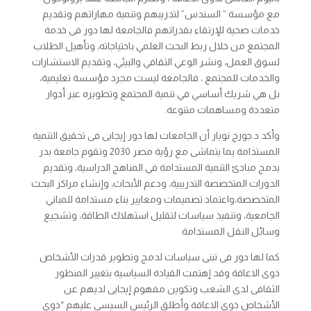
مع مؤسسة ” السندس” لتدريبهم وتنمية مهاراتهم وتقديم
خدمات صحية للإرتقاء بقدراتهم فالجامعة لها دور فى خدمة
المجتمع من خلال ربط البحث العلمي باحتياجاته، وتأهيل الطلاب
لسوق العمل، ونشر الوعي الثقافي والبيئي، وتقديم الاستشارات
والخدمات للمجتمع ، فالجامعة ليست مجرد مؤسسة تعليمية،
بل هي شريك أساسي في تنمية المجتمع وتطويره عبر أدوار
متعددة ومساهمات متنوعة.
وأكد د.جورج نوبار أن الجامعات لها دور إيجابى فى تحقيق التنمية
المستدامة بما يتماشى مع رؤية مصر 2030 وتقوم جامعة بدر
بدمج مبادئ التنمية المستدامة في المناهج الدراسية، وتقديم
الدورات المتخصصة التدريبية، ودعم الأبحاث، وإنشاء مراكز البحث
المتخصصة،واعتماد تصميمات ومعايير بناء مستدامة للمباني
الجامعية، وتنفيذ سياسات لتقليل استهلاك الطاقة، وتشجيع
وسائل النقل المستدامة
كما لها دور فى تبنى سياسات لدمج وتطوير قدرات الأشخاص
ذوى الاعاقة وقد إهتمت القيادة السياسية بتغيير المنظور
الثقافى لدى الشعب وتكوين مفهوم إيجابى لديهم عن
الأشخاص ذوى الاعاقة وأطلق الرئيس السيسى عليهم “ذوى