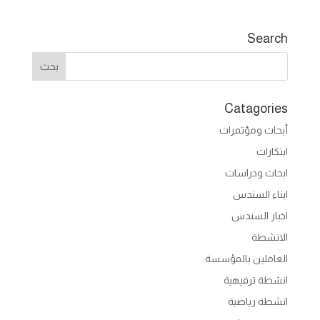
Search
Catagories
أبحاث ومؤتمرات
ابتكارات
ابحاث ودراسات
ابناء السندس
اخبار السندس
الانشطة
العاملين بالمؤسسة
انشطة ترفيهية
انشطة رياضية