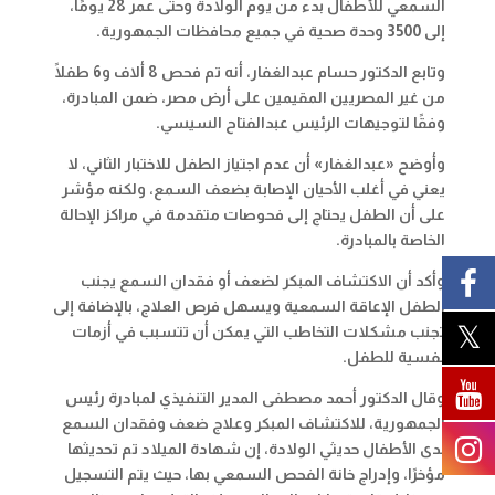
السمعي للأطفال بدء من يوم الولادة وحتى عمر 28 يومًا،
إلى 3500 وحدة صحية في جميع محافظات الجمهورية
.
وتابع الدكتور حسام عبدالغفار، أنه تم فحص 8 ألاف و6 طفلًا
من غير المصريين المقيمين على أرض مصر، ضمن المبادرة،
وفقًا لتوجيهات الرئيس عبدالفتاح السيسي
.
وأوضح «عبدالغفار» أن عدم اجتياز الطفل للاختبار الثاني، لا
يعني في أغلب الأحيان الإصابة بضعف السمع، ولكنه مؤشر
على أن الطفل يحتاج إلى فحوصات متقدمة في مراكز الإحالة
الخاصة بالمبادرة
.
وأكد أن الاكتشاف المبكر لضعف أو فقدان السمع يجنب
الطفل الإعاقة السمعية ويسهل فرص العلاج، بالإضافة إلى
تجنب مشكلات التخاطب التي يمكن أن تتسبب في أزمات
نفسية للطفل
.
وقال الدكتور أحمد مصطفى المدير التنفيذي لمبادرة رئيس
الجمهورية، للاكتشاف المبكر وعلاج ضعف وفقدان السمع
لدى الأطفال حديثي الولادة، إن شهادة الميلاد تم تحديثها
مؤخرًا، وإدراج خانة الفحص السمعي بها، حيث يتم التسجيل