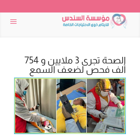
الصحة تجرى 3 ملايين و 754
ألف فحص لضعف السمع