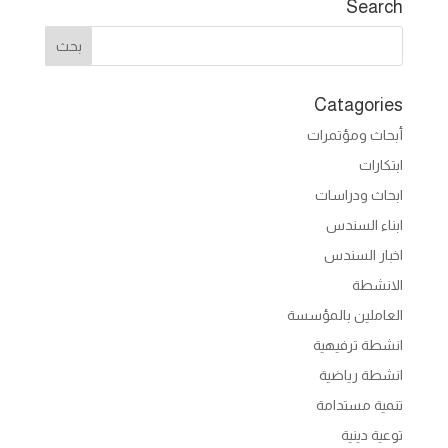
Search
Catagories
أبحاث ومؤتمرات
ابتكارات
ابحاث ودراسات
ابناء السندس
اخبار السندس
الانشطة
العاملين بالمؤسسة
انشطة ترفيهية
انشطة رياضية
تنمية مستدامة
توعية دينية