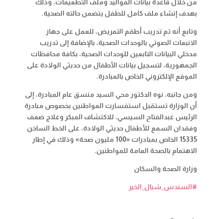
من خلال قاعدة بيانات المواليد وملف التطعيمات، وذلك
بهدف إنشاء ملف كامل للطفل يتضمن حالته الصحية
.
وتابع أنه تم تدريب أطقم التمريض، للعمل على جهاز
الانبعاث الصوتي بالوحدات الصحية، بالإضافة إلى تدريب
مدخلي البيانات التابعين للوحدات الصحية، بكافة محافظات
الجمهورية، لتسجيل بيانات الأطفال من حديثي الولادة على
الموقع الإلكتروني الخاص بالمبادرة
.
ومن جانبه، نوه الدكتور محي السيد منسق عام المبادرة، إلى
أن الوزارة تستقبل استفسارت المواطنين بخصوص مبادرة
الرئيس عبدالفتاح السيسي، للاكتشاف المبكر وعلاج ضعف
وفقدان السمع للأطفال حديثي الولادة، على الخط الساخن
15335 الخاص بمبادرات «100 مليون صحة» وذلك في إطار
الاهتمام بالصحة العامة للمواطنين
.
وزارة الصحة والسكان
#السندس_شيال_الخير