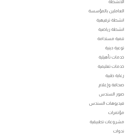
الانشطة
العاملين بالمؤسسة
انشطة ترفيهية
انشطة رياضية
تنمية مستدامة
توعية دينية
خدمات تأهيلية
خدمات تعليمية
رعاية طبية
صحافة وإعلام
صور السندس
فيديوهات السندس
مؤتمرات
مشروعات تطبيقية
ندوات