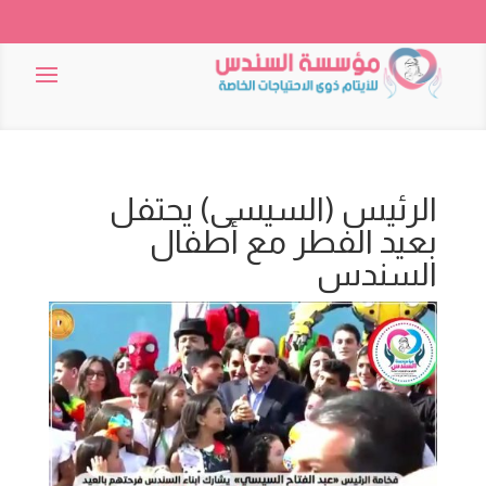
الرئيس (السيسى) يحتفل
بعيد الفطر مع أطفال
السندس