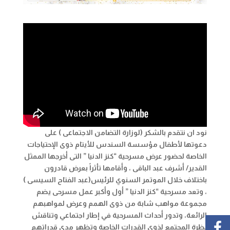
نود ان نتقدم بالشكر (لوزارة التضامن الاجتماعى ) على
دعوتها لأطفال مؤسسة السندس للأيتام ذوى الإحتياجات
الخاصة لحضور عرض مسرحية “كنز الدنيا ” التى أخرجها الممثل
القدير/ أشرف عبد الباقى ، وأقامها تأثراً بعرض قادرون
باختلاف خلال الموتمر السنوي للرئيس(عبد الفتاح السيسى )
، وتعد مسرحية “كنز الدنيا ” أول وأكبر عمل مسرحى يضم
مجموعة مواهب شابة من ذوى الهمم وعرض لمواهبهم
الرائعة، وتدور أحداث المسرحية في إطار اجتماعي وتناقش
نظرة المجتمع لذوي القدرات الخاصة وتظهر مدى قدراتهم