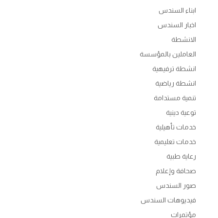
ابناء السندس
اخبار السندس
الانشطة
العاملين بالمؤسسة
انشطة ترفيهية
انشطة رياضية
تنمية مستدامة
توعية دينية
خدمات تأهيلية
خدمات تعليمية
رعاية طبية
صحافة وإعلام
صور السندس
فيديوهات السندس
مؤتمرات