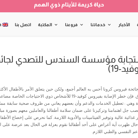
حياة كريمة للأيتام ذوي الهمم
الأخبار
خدماتنا
فروعنا
المكتبة
اتصل بنا
h
جابة مؤسسة السندس للتصدي لجائح
يد-19)
جائحة فيروس كرونا أحس به العالم أجمع، ولكن حين يتعلق الأمر بالأطفال الأكثر 
ق
.
فإن خطر الإصابة بفيروس كوفيد
-19
للأشخاص ذوي الاحتياجات الخاصة مضاعف
ة وهي
:
تعطيل الخدمات والدعم وأن بعضهم يعاني من ظروف صحية سابقة مما ت
نصب جل اهتمامنا وتركيزنا على ضمان سلامة أطفالنا والعاملين معهم بصورة م
غذائية عالية وتوفير الفيتامينات والأدوية اللازمة
.
كما نحرص على إخضاع الأطفال 
ال ظهرت أية أعراض على أحد أطفالنا نقوم بعزلة في الحال بعد عرضة على الط
دعم النفسي والطبي اللازم
.