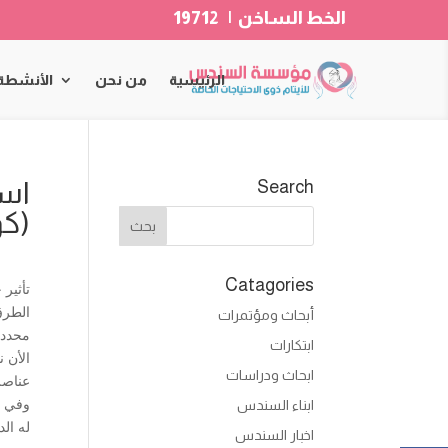
الخط الساخن | 19712
الرئيسية
من نحن
الأنشطة
است
Search
(كوف
Catagories
تأثير 
الطر
أبحاث ومؤتمرات
محدد
ابتكارات
الأن 
ابحاث ودراسات
عناصر 
وفي ح
ابناء السندس
له ال
اخبار السندس