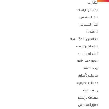
ابتكارات
ابحاث ودراسات
ابناء السندس
اخبار السندس
الانشطة
العاملين بالمؤسسة
انشطة ترفيهية
انشطة رياضية
تنمية مستدامة
توعية دينية
خدمات تأهيلية
خدمات تعليمية
رعاية طبية
صحافة وإعلام
صور السندس