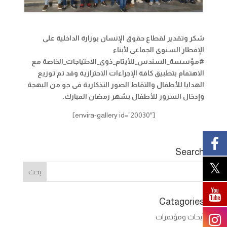
شكر وتقدير لقطاع حقوق الإنسان بوزارة الداخلية على
الإفطار السنوى الجماعى لأبناء
#مؤسسة_السندس_للأيتام_ذوى_الاحتياجات_الخاصة مع
الاهتمام بتطبيق كافة الإجراءات الاحترازية وقد تم توزيع
الهدايا للأطفال والتقاط الصور التذكارية فى جو من البهجة
وإدخال السرور للأطفال بشهر رمضان المبارك
.
[envira-gallery id=”20030″]
Search
Catagories
أبحاث ومؤتمرات