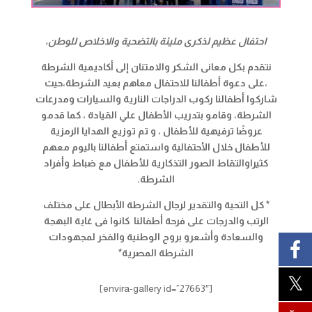
احتفال عظيم لذكرى مليئة بالتضحية والاخلاص للوطن،
نتقدم بكل معانى الشكر والامتنان إلى أكاديمية الشرطة
،على دعوة أطفالنا للاحتفال معاهم بعيد الشرطة،حيث
شاركوا أطفالنا ركوب الدراجات النارية والسيارات ومدرعات
الشرطة، وقامو بتدريب الأطفال علي القيادة ، كما قدمو
عروضًا ترفيهية للأطفال ، و تم توزيع الهدايا الرمزية
للأطفال خلال الأحتفالية واستمتع أطفالنا باليوم معهم
كثيراوالتقاط الصور التذكارية للأطفال مع ضباط وأفراد
الشرطة
.
* كل التحية والتقدير لرجال الشرطة الأبطال على مختلف
الرتب والدرجات على فرحة أطفالنا كانوا فى غاية البهجة
والسعادة وأشعرو بروح الوطنية والفخر لمجهودات
الشرطة المصرية*
[envira-gallery id=”27663″]