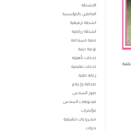
الانشطة
العاملين بالمؤسسة
انشطة ترفيهية
انشطة رياضية
تنمية مستدامة
توعية دينية
خدمات تأهيلية
تلقة
خدمات تعليمية
رعاية طبية
صحافة وإعلام
صور السندس
فيديوهات السندس
مؤتمرات
مشروعات تطبيقية
ندوات