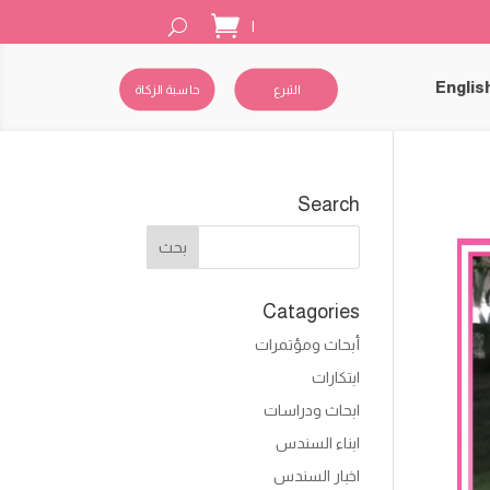
|
Englis
التبرع
حاسبة الزكاة
Search
Catagories
أبحاث ومؤتمرات
ابتكارات
ابحاث ودراسات
ابناء السندس
اخبار السندس