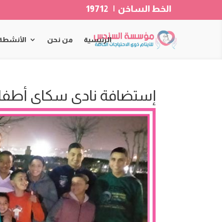
الخط الساخن | 19712
الرئيسية
من نحن
الأنشطة
إستضافة نادى سكاى أطف