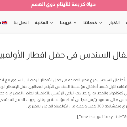
حياة كريمة للأيتام ذوي الهمم
الأخبار
خدماتنا
فروعنا
المكتبة
اتصل بنا
h
ال السندس فى حفل افطار الأولمبي
أطفال السندس فرع مصر الجديدة فى حفل الأفطار الرمضانى السنوى مع لاعبى 
فاف النيل شهد أطفال مؤسسة السندس للأيتام المعاقين حفل الإفطار الرمض
كوكاكولا والمصرية للإتصالات الراعي الرئيسي للأولمبياد الخاص المصري ,و حضر ال
دس هاني محمود رئيس مجلس أمناء مؤسسة يونيفاي إيجيبت للدمج المجتمعي وال
30 لاعب ولاعبة من الأولمبياد الخاص المصري .