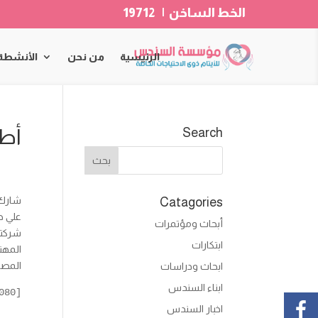
الخط الساخن | 19712
الرئيسية
من نحن
الأنشطة
أطف
Search
شارك 
Catagories
علي ض
أبحاث ومؤتمرات
شركتي 
ابتكارات
المهن
المصري وبمشاركة 0
ابحاث ودراسات
ابناء السندس
[envira-gallery id="8080"]
اخبار السندس