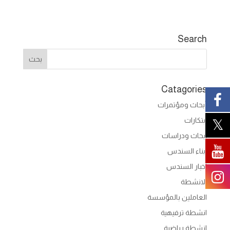
Search
Catagories
أبحاث ومؤتمرات
ابتكارات
ابحاث ودراسات
ابناء السندس
اخبار السندس
الانشطة
العاملين بالمؤسسة
انشطة ترفيهية
انشطة رياضية